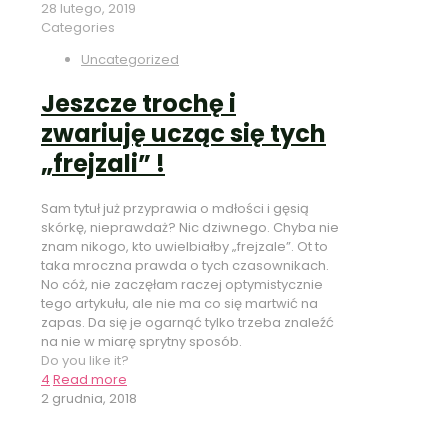
28 lutego, 2019
Categories
Uncategorized
Jeszcze trochę i
zwariuję ucząc się tych
„frejzali” !
Sam tytuł już przyprawia o mdłości i gęsią
skórkę, nieprawdaż? Nic dziwnego. Chyba nie
znam nikogo, kto uwielbiałby „frejzale”. Ot to
taka mroczna prawda o tych czasownikach.
No cóż, nie zaczęłam raczej optymistycznie
tego artykułu, ale nie ma co się martwić na
zapas. Da się je ogarnąć tylko trzeba znaleźć
na nie w miarę sprytny sposób.
Do you like it?
4
Read more
2 grudnia, 2018