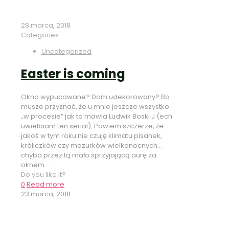
28 marca, 2018
Categories
Uncategorized
Easter is coming
Okna wypucowane? Dom udekorowany? Bo
musze przyznać, że u mnie jeszcze wszystko
„w procesie” jak to mawia Ludwik Boski J (ech
uwielbiam ten serial). Powiem szczerze, że
jakoś w tym roku nie czuję klimatu pisanek,
króliczków czy mazurków wielkanocnych…
chyba przez tą mało sprzyjającą aurę za
oknem...
Do you like it?
0
Read more
23 marca, 2018