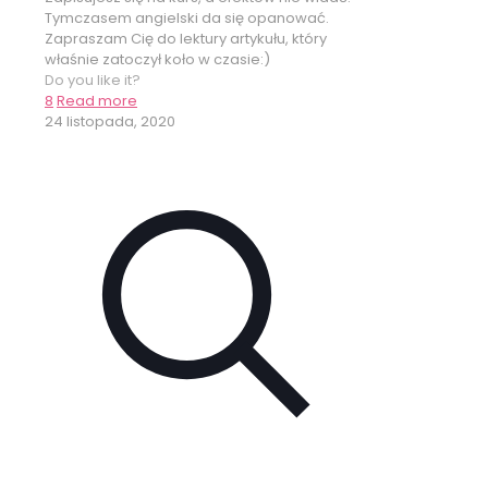
Tymczasem angielski da się opanować.
Zapraszam Cię do lektury artykułu, który
właśnie zatoczył koło w czasie:)
Do you like it?
8
Read more
24 listopada, 2020