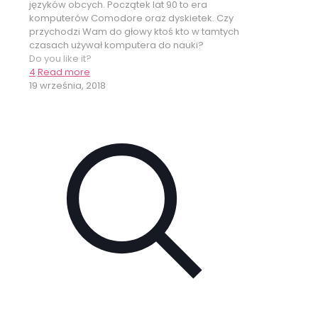
języków obcych. Początek lat 90 to era
komputerów Comodore oraz dyskietek. Czy
przychodzi Wam do głowy ktoś kto w tamtych
czasach używał komputera do nauki?
Do you like it?
4
Read more
19 września, 2018