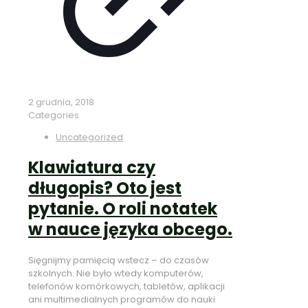
2 grudnia, 2018
Categories
Uncategorized
Klawiatura czy
długopis? Oto jest
pytanie. O roli notatek
w nauce języka obcego.
Sięgnijmy pamięcią wstecz – do czasów
szkolnych. Nie było wtedy komputerów,
telefonów komórkowych, tabletów, aplikacji
ani multimedialnych programów do nauki