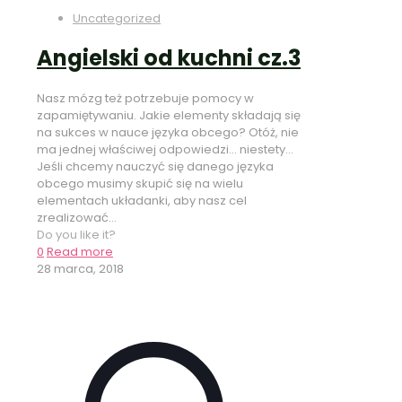
Uncategorized
Angielski od kuchni cz.3
Nasz mózg też potrzebuje pomocy w
zapamiętywaniu. Jakie elementy składają się
na sukces w nauce języka obcego? Otóż, nie
ma jednej właściwej odpowiedzi… niestety…
Jeśli chcemy nauczyć się danego języka
obcego musimy skupić się na wielu
elementach układanki, aby nasz cel
zrealizować...
Do you like it?
0
Read more
28 marca, 2018