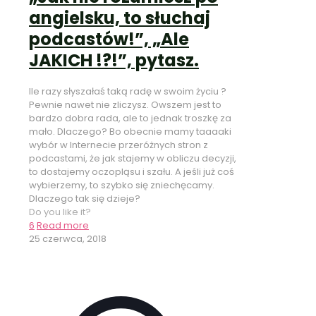
angielsku, to słuchaj
podcastów!”, „Ale
JAKICH !?!”, pytasz.
Ile razy słyszałaś taką radę w swoim życiu ?
Pewnie nawet nie zliczysz. Owszem jest to
bardzo dobra rada, ale to jednak troszkę za
mało. Dlaczego? Bo obecnie mamy taaaaki
wybór w Internecie przeróżnych stron z
podcastami, że jak stajemy w obliczu decyzji,
to dostajemy oczopląsu i szału. A jeśli już coś
wybierzemy, to szybko się zniechęcamy.
Dlaczego tak się dzieje?
Do you like it?
6
Read more
25 czerwca, 2018