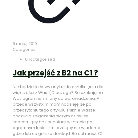
9 maja, 2019
Categories
Uncategorized
Jak przejść z B2 na C1 ?
Nie będzie to łatwy artykuł do przełknięcia dla
większości z Was :( Dlaczego? Bo czekają na
Was ogromne zmiany do wprowadzenia. A
przede wszystkim mam nadzieję, że po
przeczytaniu tego artykułu zniknie Wasze
poczucia zbłądzenia niczym człowiek
spacerujący bez orientacji w terenie po
ogromnym lesie i zmierzający nie wiadomo
gdzie lub co gorsza donikąd. Bo cel masz: C1 !