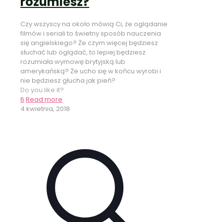
rozumiesz?
Czy wszyscy na około mówią Ci, że oglądanie
filmów i seriali to świetny sposób nauczenia
się angielskiego? Że czym więcej będziesz
słuchać lub oglądać, to lepiej będziesz
rozumiała wymowę brytyjską lub
amerykańską? Że ucho się w końcu wyrobi i
nie będziesz głucha jak pień?
Do you like it?
6
Read more
4 kwietnia, 2018