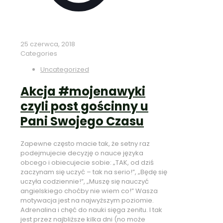
25 czerwca, 2018
Categories
Uncategorized
Akcja #mojenawyki
czyli post gościnny u
Pani Swojego Czasu
Zapewne często macie tak, że setny raz
podejmujecie decyzję o nauce języka
obcego i obiecujecie sobie: „TAK, od dziś
zaczynam się uczyć – tak na serio!”, „Będę się
uczyła codziennie!”, „Muszę się nauczyć
angielskiego choćby nie wiem co!” Wasza
motywacja jest na najwyższym poziomie.
Adrenalina i chęć do nauki sięga zenitu. I tak
jest przez najbliższe kilka dni (no może