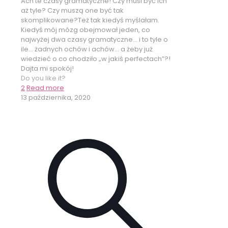
Ach te czasy gramatyczne! Czy musi być ich
aż tyle? Czy muszą one być tak
skomplikowane?Też tak kiedyś myślałam.
Kiedyś mój mózg obejmował jeden, co
najwyżej dwa czasy gramatyczne… i to tyle o
ile… żadnych ochów i achów… a żeby już
wiedzieć o co chodziło „w jakiś perfectach”?!
Dajta mi spokój!
Do you like it?
2
Read more
13 października, 2020