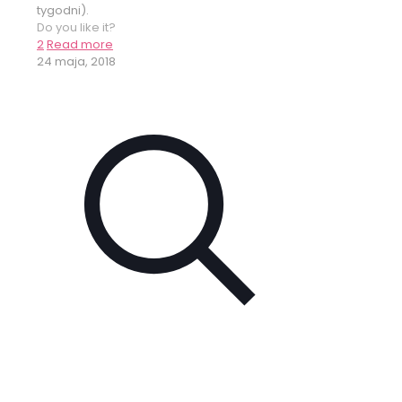
tygodni).
Do you like it?
2
Read more
24 maja, 2018