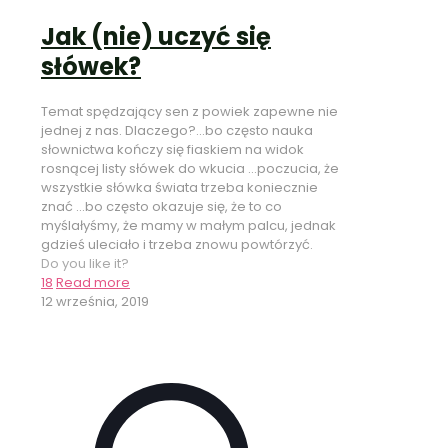
Jak (nie) uczyć się
słówek?
Temat spędzający sen z powiek zapewne nie
jednej z nas. Dlaczego?...bo często nauka
słownictwa kończy się fiaskiem na widok
rosnącej listy słówek do wkucia ...poczucia, że
wszystkie słówka świata trzeba koniecznie
znać ...bo często okazuje się, że to co
myślałyśmy, że mamy w małym palcu, jednak
gdzieś uleciało i trzeba znowu powtórzyć.
Do you like it?
18
Read more
12 września, 2019